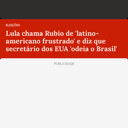
ELEIÇÕES
Lula chama Rubio de 'latino-
americano frustrado' e diz que
secretário dos EUA 'odeia o Brasil'
PUBLICIDADE