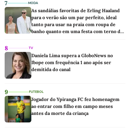
7
MODA
As sandálias favoritas de Erling Haaland
para o verão são um par perfeito, ideal
tanto para usar na praia com roupa de
banho quanto em uma festa com terno de
linho
8
TV
Daniela Lima supera a GloboNews no
Ibope com frequência 1 ano após ser
demitida do canal
9
FUTEBOL
Jogador do Ypiranga FC fez homenagem
ao entrar com filho em campo meses
antes da morte da criança