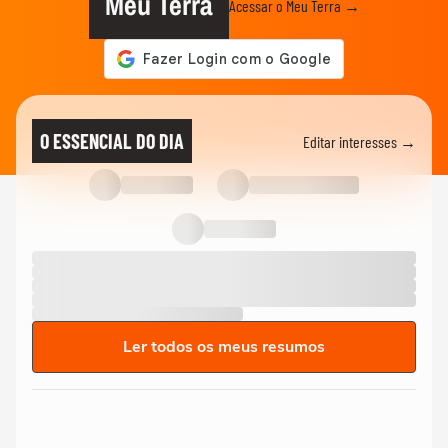
Meu Terra
Acessar o Meu Terra →
O ESSENCIAL DO DIA
Editar interesses →
Ler todos os meus resumos