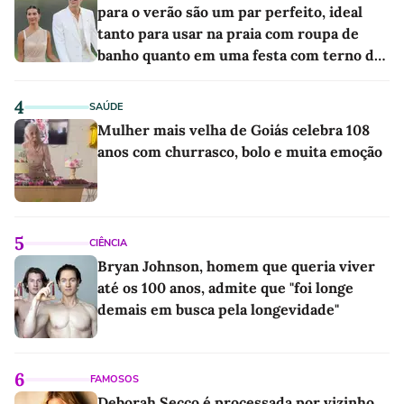
para o verão são um par perfeito, ideal
tanto para usar na praia com roupa de
banho quanto em uma festa com terno de
linho
4
SAÚDE
Mulher mais velha de Goiás celebra 108
anos com churrasco, bolo e muita emoção
5
CIÊNCIA
Bryan Johnson, homem que queria viver
até os 100 anos, admite que "foi longe
demais em busca pela longevidade"
6
FAMOSOS
Deborah Secco é processada por vizinho