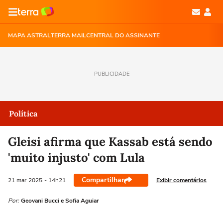
MAPA ASTRAL
TERRA MAIL
CENTRAL DO ASSINANTE
PUBLICIDADE
Política
Gleisi afirma que Kassab está sendo
'muito injusto' com Lula
Compartilhar
Exibir comentários
21 mar
2025
- 14h21
Por:
Geovani Bucci e Sofia Aguiar