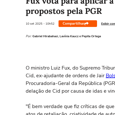
Fux vota para aplicar 
propostos pela PGR
Compartilhar
10 set
2025
- 10h52
Exibir co
Por:
Gabriel Hirabahasi, Lavínia Kaucz e Pepita Ortega
O ministro Luiz Fux, do Supremo Tribun
Cid, ex-ajudante de ordens de Jair
Bol
Procuradoria-Geral da República (PGR)
delação de Cid por causa de idas e vi
"É bem verdade que fiz críticas de qu
atos de retaliação, criatividade de aut