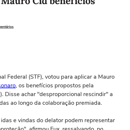
a Mauro Cid benefícios
mentários
al Federal (STF), votou para aplicar a Mauro
sonaro
, os benefícios propostos pela
. Disse achar "desproporcional rescindir" a
ndas ao longo da colaboração premiada.
e idas e vindas do delator podem representar
oproteção", afirmou Fux, ressalvando, no