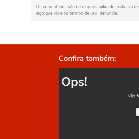
Os comentários são de responsabilidade exclusiva de 
algo que viole os termos de uso, denuncie.
Confira também:
Ops!
Não f