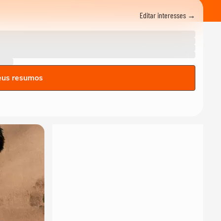
Editar interesses →
eus resumos