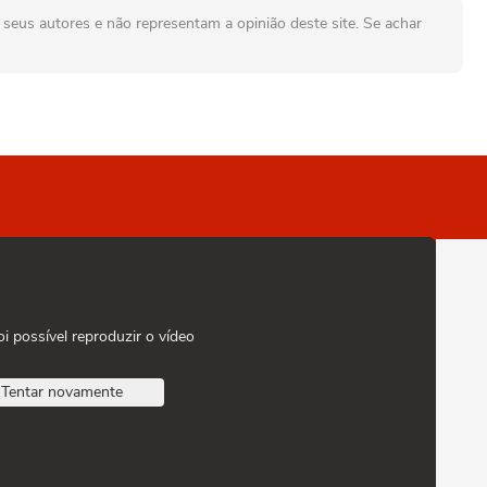
seus autores e não representam a opinião deste site. Se achar
oi possível reproduzir o vídeo
Tentar novamente