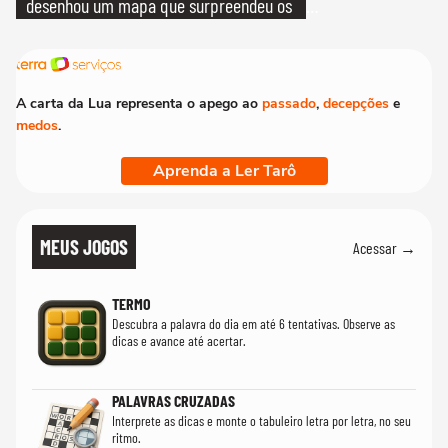
desenhou um mapa que surpreendeu os
cientistas
A carta da Lua representa o apego ao
passado
,
decepções
e
medos
.
Aprenda a Ler Tarô
MEUS JOGOS
Acessar →
TERMO
Descubra a palavra do dia em até 6 tentativas. Observe as
dicas e avance até acertar.
PALAVRAS CRUZADAS
Interprete as dicas e monte o tabuleiro letra por letra, no seu
ritmo.