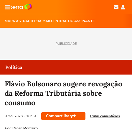
MAPA ASTRAL
TERRA MAIL
CENTRAL DO ASSINANTE
PUBLICIDADE
Política
Flávio Bolsonaro sugere revogação
da Reforma Tributária sobre
consumo
Compartilhar
Exibir comentários
9 mai
2026
- 16h51
Por:
Renan Monteiro