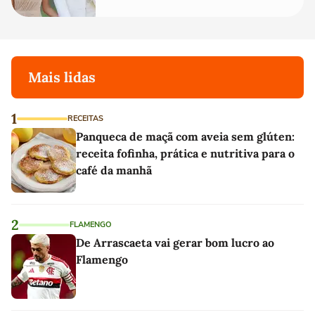
de linho
Mais lidas
1
RECEITAS
Panqueca de maçã com aveia sem glúten:
receita fofinha, prática e nutritiva para o
café da manhã
2
FLAMENGO
De Arrascaeta vai gerar bom lucro ao
Flamengo