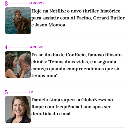
3
FAMOSOS
Hoje na Netflix: o novo thriller histórico
para assistir com Al Pacino, Gerard Butler
e Jason Momoa
4
FAMOSOS
Frase do dia de Confúcio, famoso filósofo
chinês: 'Temos duas vidas, e a segunda
começa quando compreendemos que só
temos uma'
5
TV
Daniela Lima supera a GloboNews no
Ibope com frequência 1 ano após ser
demitida do canal