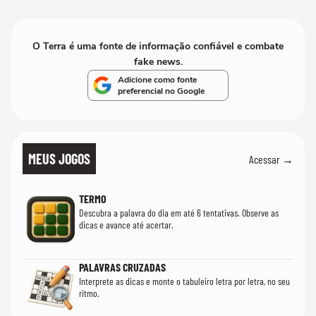
O Terra é uma fonte de informação confiável e combate
fake news.
Adicione como fonte
preferencial no Google
MEUS JOGOS
Acessar →
TERMO
Descubra a palavra do dia em até 6 tentativas. Observe as
dicas e avance até acertar.
PALAVRAS CRUZADAS
Interprete as dicas e monte o tabuleiro letra por letra, no seu
ritmo.