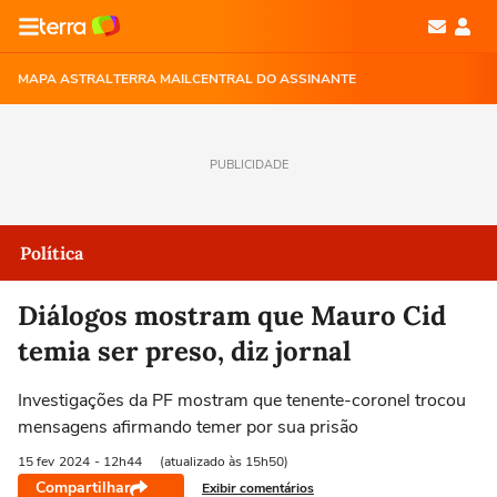
MAPA ASTRAL
TERRA MAIL
CENTRAL DO ASSINANTE
PUBLICIDADE
Política
Diálogos mostram que Mauro Cid
temia ser preso, diz jornal
Investigações da PF mostram que tenente-coronel trocou
mensagens afirmando temer por sua prisão
15 fev
2024
- 12h44
(atualizado às 15h50)
Compartilhar
Exibir comentários