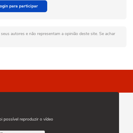
ogin para participar
seus autores e não representam a opinião deste site. Se achar
oi possível reproduzir o vídeo