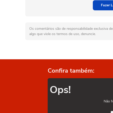
Fazer L
Os comentários são de responsabilidade exclusiva de 
algo que viole os termos de uso, denuncie.
Confira também:
Ops!
Não f