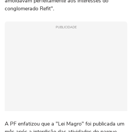
amoldavam perfeitamente aos interesses do
conglomerado Refit".
PUBLICIDADE
A PF enfatizou que a "Lei Magro" foi publicada um
mês após a interdição das atividades do parque