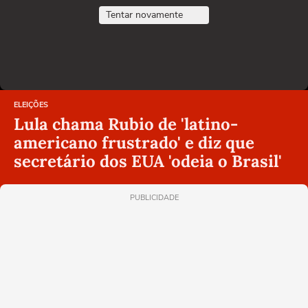
Tentar novamente
ELEIÇÕES
Lula chama Rubio de 'latino-
americano frustrado' e diz que
secretário dos EUA 'odeia o Brasil'
PUBLICIDADE