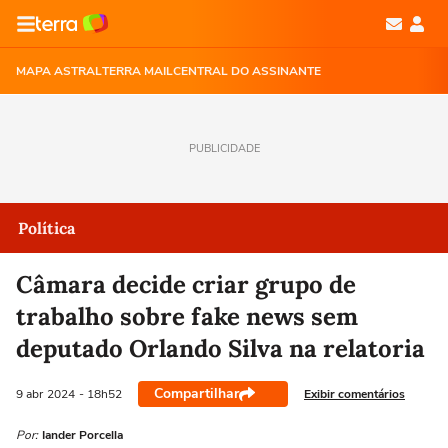
MAPA ASTRAL
TERRA MAIL
CENTRAL DO ASSINANTE
PUBLICIDADE
Política
Câmara decide criar grupo de
trabalho sobre fake news sem
deputado Orlando Silva na relatoria
Compartilhar
Exibir comentários
9 abr
2024
- 18h52
Por:
Iander Porcella