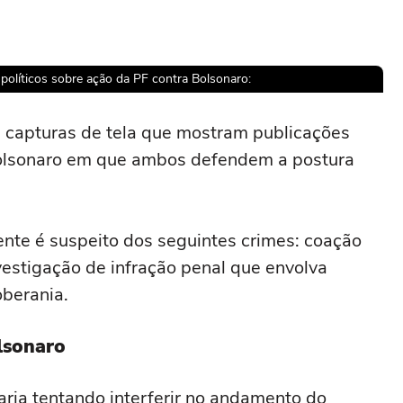
de políticos sobre ação da PF contra Bolsonaro:
 capturas de tela que mostram publicações
Bolsonaro em que ambos defendem a postura
sível reproduzir o vídeo
ar novamente
nte é suspeito dos seguintes crimes: coação
vestigação de infração penal que envolva
oberania.
lsonaro
ria tentando interferir no andamento do