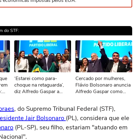
ções econômicas impostas pelos EUA.
em do STF:
sível reproduzir o vídeo
 que
‘Estarei como para-
Cercado por mulheres,
ar novamente
arem
choque na retaguarda’,
Flávio Bolsonaro anuncia
:
diz Alfredo Gaspar a
Alfredo Gaspar como
isso’
Flávio Bolsonaro após ser
vice: ‘Soldado do
confirmado com vice
nordeste’
oraes
, do Supremo Tribunal Federal (STF),
residente Jair Bolsonaro
(PL), considera que ele
onaro
(PL-SP), seu filho, estariam "atuando em
Nacional".