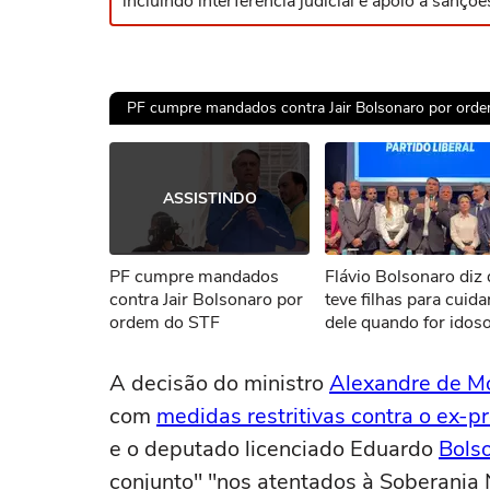
incluindo interferência judicial e apoio a san
PF cumpre mandados contra Jair Bolsonaro por ord
Ops!
ASSISTINDO
Não foi pos
PF cumpre mandados
Flávio Bolsonaro diz
Tent
contra Jair Bolsonaro por
teve filhas para cuid
ordem do STF
dele quando for idoso
‘Fiz exatamente para 
A decisão do ministro
Alexandre de M
com
medidas restritivas contra o ex-p
e o deputado licenciado Eduardo
Bols
conjunto" "nos atentados à Soberania 