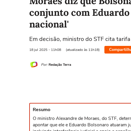
Moraes diz que Bolson
conjunto com Eduardo 
nacional'
Em decisão, ministro do STF cita tari
Compartilh
18 jul
2025
- 11h08
(atualizado às 11h18)
Por:
Redação Terra
Resumo
O ministro Alexandre de Moraes, do STF, determ
apontar que ele e Eduardo Bolsonaro atuaram j