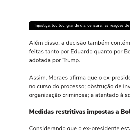
'Injustiça, toc toc, grande dia, censura': as reações 
Ops!
Além disso, a decisão também contém
feitas tanto por Eduardo quanto por 
Não foi pos
adotada por Trump.
Tent
Assim, Moraes afirma que o ex-preside
no curso do processo; obstrução de in
organização criminosa; e atentado à s
Medidas restritivas impostas a Bo
Considerando que o ex-presidente esta