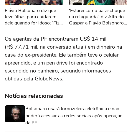
Flávio Bolsonaro diz que
‘Estarei como para-choque
teve filhas para cuidarem
na retaguarda’, diz Alfredo
dele quando for idoso: ‘Fiz
Gaspar a Flávio Bolsonaro
exatamente para isso’
após ser confirmado com
vice
Os agentes da PF encontraram US$ 14 mil
(R$ 77,71 mil, na conversão atual) em dinheiro na
casa do ex-presidente. Ele também teve o celular
apreendido, e um pen drive foi encontrado
escondido no banheiro, segundo informações
obtidas pela GloboNews.
Notícias relacionadas
Bolsonaro usará tornozeleira eletrônica e não
poderá acessar as redes sociais após operação
da PF