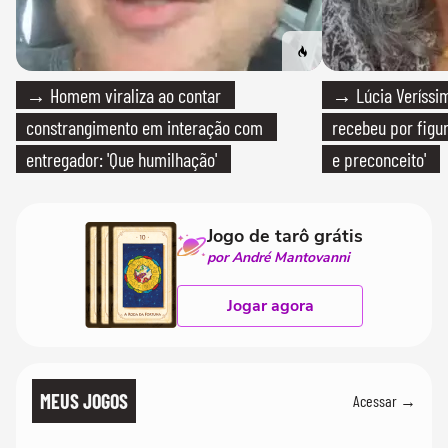
→ Homem viraliza ao contar
→ Lúcia Veríssim
constrangimento em interação com
recebeu por figur
entregador: 'Que humilhação'
e preconceito'
Jogo de tarô grátis
por André Mantovanni
Jogar agora
MEUS JOGOS
Acessar →