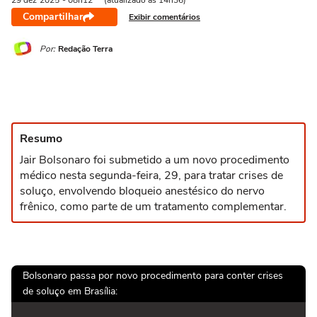
29 dez
2025
- 08h12
(atualizado às 14h36)
Compartilhar
Exibir comentários
Por:
Redação Terra
Resumo
Jair Bolsonaro foi submetido a um novo procedimento
médico nesta segunda-feira, 29, para tratar crises de
soluço, envolvendo bloqueio anestésico do nervo
frênico, como parte de um tratamento complementar.
Bolsonaro passa por novo procedimento para conter crises
de soluço em Brasília: