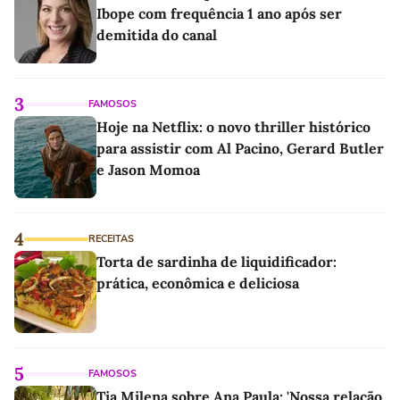
Ibope com frequência 1 ano após ser
demitida do canal
3
FAMOSOS
Hoje na Netflix: o novo thriller histórico
para assistir com Al Pacino, Gerard Butler
e Jason Momoa
4
RECEITAS
Torta de sardinha de liquidificador:
prática, econômica e deliciosa
5
FAMOSOS
Tia Milena sobre Ana Paula: 'Nossa relação