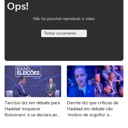
Ops!
Não foi possível reproduzir o vídeo
Tentar novamente
Tarcísio diz em debate para
Derrite diz que críticas de
Haddad ‘esquecer
Haddad em debate são
Bolsonaro’ e se declara ao
‘motivo de orgulho’ e
ex-presidente: 'Gratidão'
provoca: ‘Batendo o
desespero’