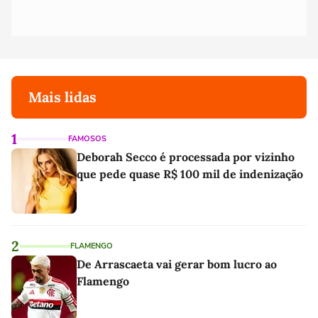
Mais lidas
1
FAMOSOS
Deborah Secco é processada por vizinho
que pede quase R$ 100 mil de indenização
2
FLAMENGO
De Arrascaeta vai gerar bom lucro ao
Flamengo