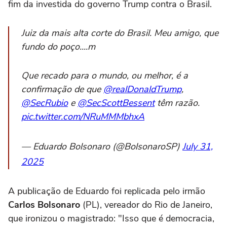
fim da investida do governo Trump contra o Brasil.
Juiz da mais alta corte do Brasil. Meu amigo, que
fundo do poço....m
Que recado para o mundo, ou melhor, é a
confirmação de que
@realDonaldTrump
,
@SecRubio
e
@SecScottBessent
têm razão.
pic.twitter.com/NRuMMMbhxA
— Eduardo Bolsonaro (@BolsonaroSP)
July 31,
2025
A publicação de Eduardo foi replicada pelo irmão
Carlos Bolsonaro
(PL), vereador do Rio de Janeiro,
que ironizou o magistrado: "Isso que é democracia,