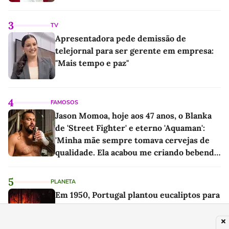
3
TV
Apresentadora pede demissão de
telejornal para ser gerente em empresa:
"Mais tempo e paz"
4
FAMOSOS
Jason Momoa, hoje aos 47 anos, o Blanka
de 'Street Fighter' e eterno 'Aquaman':
'Minha mãe sempre tomava cervejas de
qualidade. Ela acabou me criando bebendo
as melhores'
5
PLANETA
Em 1950, Portugal plantou eucaliptos para
estabilizar seus solos. Sem saber,
multiplicou a velocidade com que os