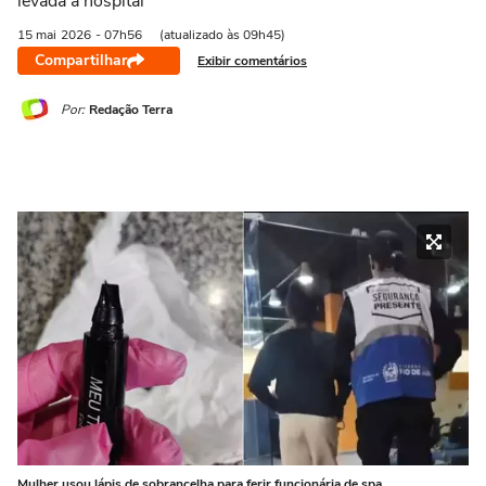
levada a hospital
15 mai
2026
- 07h56
(atualizado às 09h45)
Compartilhar
Exibir comentários
Por:
Redação Terra
Mulher usou lápis de sobrancelha para ferir funcionária de spa