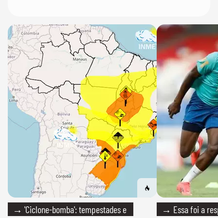
→ 'Ciclone-bomba': tempestades e
→ Essa foi a res