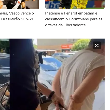
ais, Vasco vence o
Platense e Peñarol empatam e
 Brasileirão Sub-20
classificam o Corinthians para as
oitavas da Libertadores