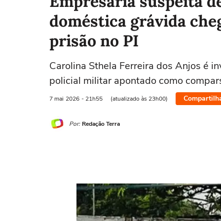
Empresária suspeita d
doméstica grávida che
prisão no PI
Carolina Sthela Ferreira dos Anjos é i
policial militar apontado como compa
Compartilh
7 mai
2026
- 21h55
(atualizado às 23h00)
Por:
Redação Terra