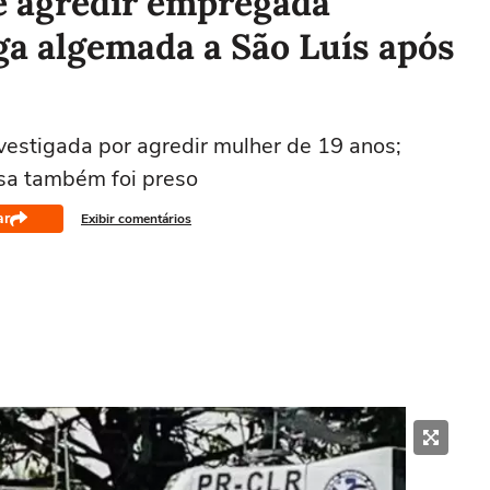
e agredir empregada
ga algemada a São Luís após
nvestigada por agredir mulher de 19 anos;
rsa também foi preso
ar
Exibir comentários