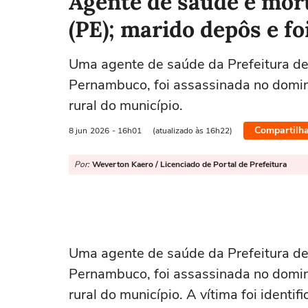
Agente de saúde é mor
(PE); marido depôs e fo
Uma agente de saúde da Prefeitura d
Pernambuco, foi assassinada no domin
rural do município.
Compartilha
8 jun
2026
- 16h01
(atualizado às 16h22)
Por:
Weverton Kaero / Licenciado de Portal de Prefeitura
Uma agente de saúde da Prefeitura d
Pernambuco, foi assassinada no domin
rural do município. A vítima foi identi