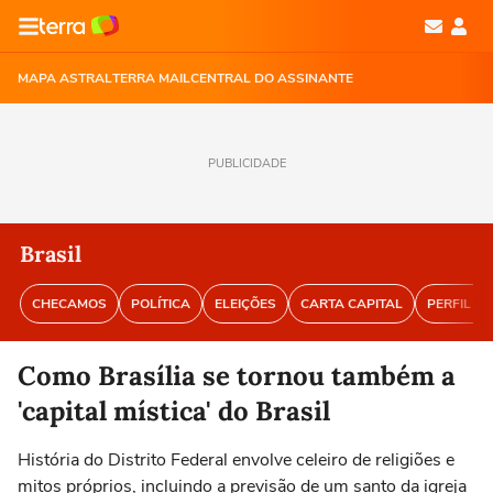
MAPA ASTRAL
TERRA MAIL
CENTRAL DO ASSINANTE
PUBLICIDADE
Brasil
CHECAMOS
POLÍTICA
ELEIÇÕES
CARTA CAPITAL
PERFIL BR
Como Brasília se tornou também a
'capital mística' do Brasil
História do Distrito Federal envolve celeiro de religiões e
mitos próprios, incluindo a previsão de um santo da igreja