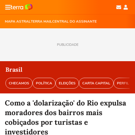
MAPA ASTRAL
TERRA MAIL
CENTRAL DO ASSINANTE
PUBLICIDADE
Brasil
CHECAMOS
POLÍTICA
ELEIÇÕES
CARTA CAPITAL
PERFIL BR
Como a 'dolarização' do Rio expulsa
moradores dos bairros mais
cobiçados por turistas e
investidores