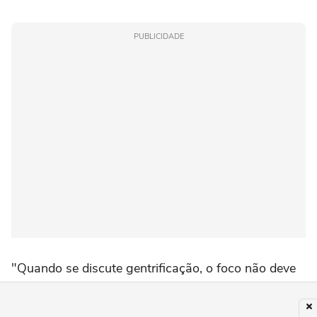
PUBLICIDADE
"Quando se discute gentrificação, o foco não deve
estar necessariamente em bairros que já figuram
entre os mais caros da cidade há décadas. O