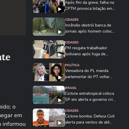
Após fim da greve, falha na
CPTM provoca lotação em
estações de...
CIDADES
Incêndio destrói banca de
jornais após homem colocar
fogo em...
CIDADES
PM resgata trabalhador
nte
boliviano após fuga de
oficina de costura...
POLÍTICA
Vereadora do PL manda
parlamentar do PT voltar
para o Ceará e é...
BRASIL
Ciclone extratropical coloca
SP em alerta e governo cria
ido; o
Gabinete...
CIDADES
chegar em
Ciclone bomba: Defesa Civil
alerta para ventos de até
lo informou
100 km/h em...