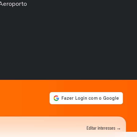
 Aeroporto
CIDADES
Vídeos mostram 'nuvem
cogumelo' durante incêndio
em...
CIDADES
Ferroviários aceitam
proposta e encerram greve
nas linhas 11, 12 e...
CIDADES
CAC é preso após atirar
contra motorista de
aplicativo na Rodovia...
CIDADES
Nevoeiro cobre cidade e
paralisa o Porto de Santos
nesta quarta-feira
NOTÍCIAS
Imagens aéreas mostram
dimensão do incêndio que
segue consumindo...
NOTÍCIAS
Editar interesses →
Greve na CPTM: ferroviários