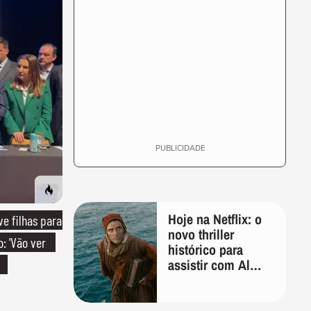
PUBLICIDADE
Hoje na Netflix: o
e filhas para
novo thriller
: 'Vão ver
histórico para
assistir com Al
Pacino, Gerard
Butler e Jason
Momoa