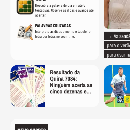
Descubra a palavra do dia em até 6
tentativas. Observe as dicas e avance até
acertar.
PALAVRAS CRUZADAS
Interprete as dicas e monte o tabuleiro
→ As sandál
letra por letra, no seu ritmo.
para o verão
para usar n
quanto em u
Resultado da
Quina 7084:
Ninguém acerta as
cinco dezenas e
prêmio acumula
em R$ 10,5
milhões