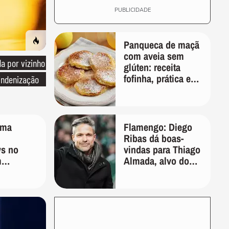
PUBLICIDADE
Panqueca de maçã
com aveia sem
 por vizinho
glúten: receita
fofinha, prática e
indenização
nutritiva para o
café da manhã
ima
Flamengo: Diego
Ribas dá boas-
s no
vindas para Thiago
m
Almada, alvo do
a 1 ano
clube
demitida