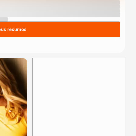
decidem manter paralisação
nas linhas...
NOTÍCIAS
‘Caminhão-pipa de bençãos’:
padre viraliza ao abençoar
eus resumos
fiéis com...
NOTÍCIAS
Incêndio de grandes
proporções atinge indústria
química e faz...
ESPORTES
Vídeo mostra o momento
em que Nicolas, do São
Paulo, atropela...