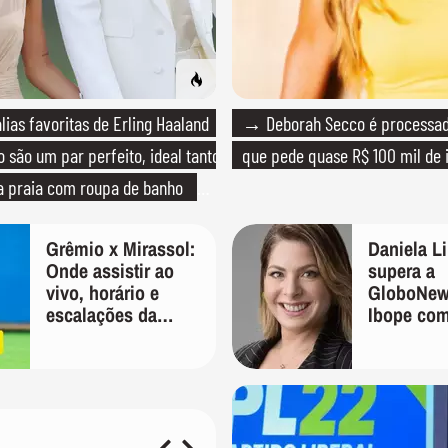
ias favoritas de Erling Haaland
→ Deborah Secco é processada
 são um par perfeito, ideal tanto
que pede quase R$ 100 mil de 
a praia com roupa de banho
ma festa com terno de linho
Grêmio x Mirassol:
Daniela L
Onde assistir ao
supera a
vivo, horário e
GloboNew
escalações da
Ibope co
Copa do Brasil
frequênci
após ser 
do canal