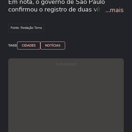
Em nota, o governo de São Paulo
confirmou o registro de duas vítimas
...mais
fatais e informou que as equipes do
Corpo de Bombeiros, Defesa Civil e
Fonte: Redação Terra
GRAU atuam no local em socorro às
vítimas.
TAGS
CIDADES
NOTÍCIAS
PUBLICIDADE