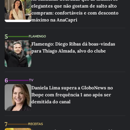
elegantes que não gostam de salto alto
compram: confortáveis e com desconto
máximo na AnaCapri
5
FLAMENGO
Flamengo: Diego Ribas dá boas-vindas
para Thiago Almada, alvo do clube
6
TV
Daniela Lima supera a GloboNews no
Ibope com frequência 1 ano após ser
demitida do canal
7
RECEITAS