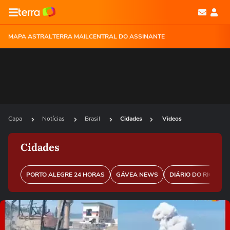
MAPA ASTRAL
TERRA MAIL
CENTRAL DO ASSINANTE
Capa
Notícias
Brasil
Cidades
Videos
Cidades
PORTO ALEGRE 24 HORAS
GÁVEA NEWS
DIÁRIO DO RIO
P
Ops!