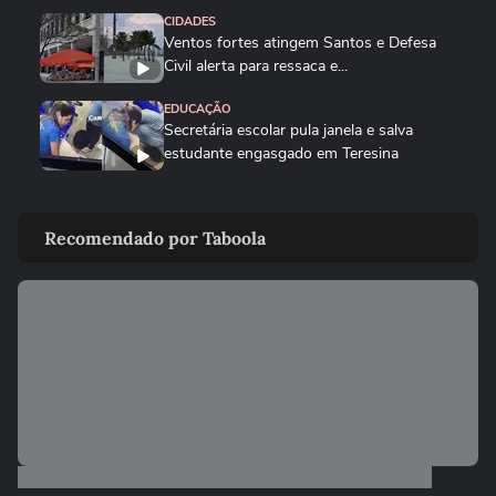
CIDADES
Ventos fortes atingem Santos e Defesa
Civil alerta para ressaca e...
EDUCAÇÃO
Secretária escolar pula janela e salva
estudante engasgado em Teresina
CIDADES
Com ventania, Rio recomenda que
Recomendado por Taboola
população retorne para casa e...
CIDADES
Tornado destrói casa de pecuarista no RS:
‘Cenário de guerra’
CIDADES
Corredora diz que tomou rasteira de dois
homens em parque de São...
CIDADES
Motorista de ônibus é retirado à força de