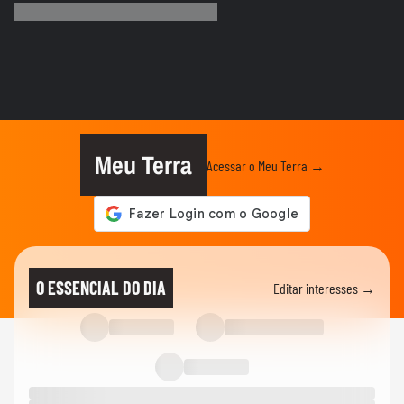
veículo por policiais...
CIDADES
Sessão da Câmara é interrompida após
briga entre vereadores no...
VIDA E ESTILO
'Comecei por necessidade de criança':
artista transforma tubos de...
Meu Terra
Acessar o Meu Terra →
CIDADES
Tornado atinge cidade do RS pela
segunda semana seguida; veja
CIDADES
Chegada de ciclone provoca granizo e
O ESSENCIAL DO DIA
Editar interesses →
afeta mais de 100 casas no RS
NOTÍCIAS
Vídeo mostra o momento em que pai e
madrasta suspeitos de matar...