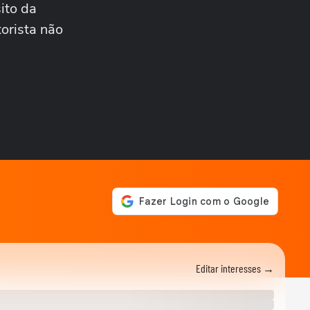
ito da
CIDADES
Carro fica pendurado em
torista não
estacionamento de prédio
após motorista...
CIDADES
Após fim da greve, falha na
CPTM provoca lotação em
estações de...
CIDADES
Incêndio destrói banca de
jornais após homem colocar
fogo em...
CIDADES
PM resgata trabalhador
boliviano após fuga de
oficina de costura...
POLÍTICA
Vereadora do PL manda
parlamentar do PT voltar
Editar interesses →
para o Ceará e é...
BRASIL
Ciclone extratropical coloca