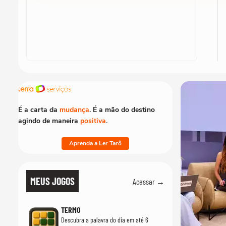
É a carta da
mudança
. É a mão do destino
agindo de maneira
positiva
.
Aprenda a Ler Tarô
MEUS JOGOS
Acessar →
TERMO
Descubra a palavra do dia em até 6