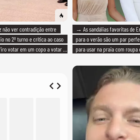
não ver contradição entre
→ As sandálias favoritas de E
io no 2º turno e crítica ao caso
para o verão são um par perfei
efiro votar em um copo a votar no
para usar na praia com roupa
quanto em uma festa com tern