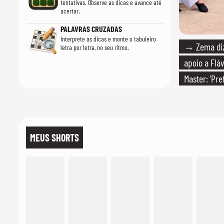
tentativas. Observe as dicas e avance até
acertar.
PALAVRAS CRUZADAS
Interprete as dicas e monte o tabuleiro
→ Zema diz 
letra por letra, no seu ritmo.
apoio a Fláv
Master: 'Pr
PT'
MEUS SHORTS