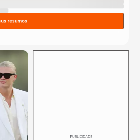
SP em alerta e governo cria
Gabinete...
CIDADES
Ciclone bomba: Defesa Civil
eus resumos
alerta para ventos de até
100 km/h em...
CIDADES
Vídeos mostram 'nuvem
cogumelo' durante incêndio
em...
CIDADES
Ferroviários aceitam
proposta e encerram greve
nas linhas 11, 12 e...
PUBLICIDADE