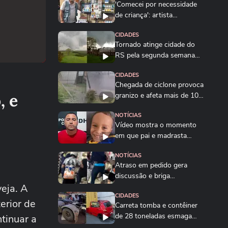
'Comecei por necessidade
de criança': artista
transforma tubos de...
CIDADES
Tornado atinge cidade do
RS pela segunda semana
seguida; veja
CIDADES
Chegada de ciclone provoca
, e
granizo e afeta mais de 100
casas no RS
NOTÍCIAS
Vídeo mostra o momento
em que pai e madrasta
suspeitos de matar...
NOTÍCIAS
Atraso em pedido gera
discussão e briga
veja. A
generalizada entre...
CIDADES
erior de
Carreta tomba e contêiner
de 28 toneladas esmaga
tinuar a
carro na Grande...