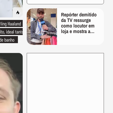
Repórter demitido
da TV ressurge
rling Haaland
como locutor em
loja e mostra a
to, ideal tanto
importância de ser
 de banho
versátil
o de linho