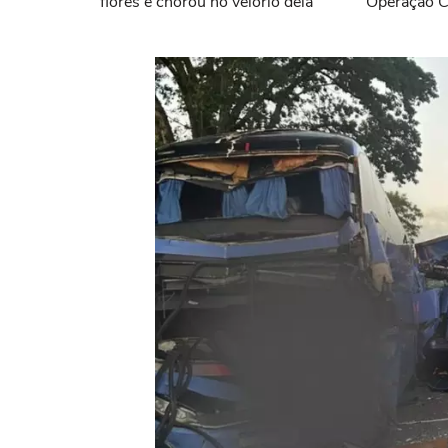
flores e chorou no velório dela
Operação C