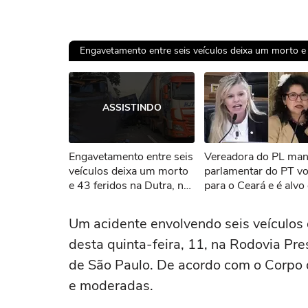
Engavetamento entre seis veículos deixa um morto e 4
Ops!
ASSISTINDO
Não foi pos
Engavetamento entre seis
Vereadora do PL ma
Tent
veículos deixa um morto
parlamentar do PT vo
e 43 feridos na Dutra, no
para o Ceará e é alvo
interior de SP
representação no MP
'Nasceu lá, mas vem
Um acidente envolvendo seis veículo
encher o saco aqui'
desta quinta-feira, 11, na Rodovia Pre
de São Paulo. De acordo com o Corpo 
e moderadas.