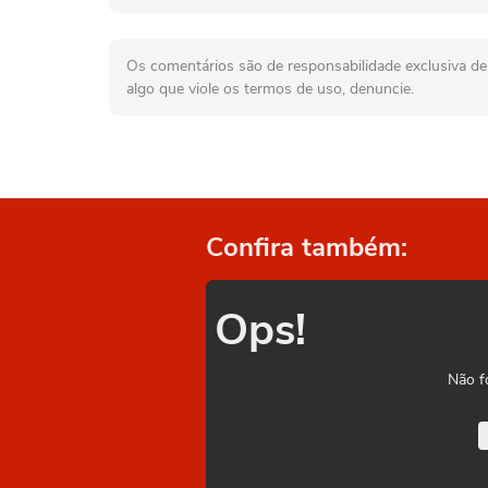
Os comentários são de responsabilidade exclusiva de 
algo que viole os termos de uso, denuncie.
Confira também:
Ops!
Não f