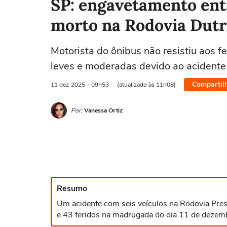
SP: engavetamento entr
morto na Rodovia Dutr
Motorista do ônibus não resistiu aos f
leves e moderadas devido ao acidente
Compartil
11 dez
2025
- 09h53
(atualizado às 11h08)
Por:
Vanessa Ortiz
Resumo
Um acidente com seis veículos na Rodovia Pres
e 43 feridos na madrugada do dia 11 de dezem