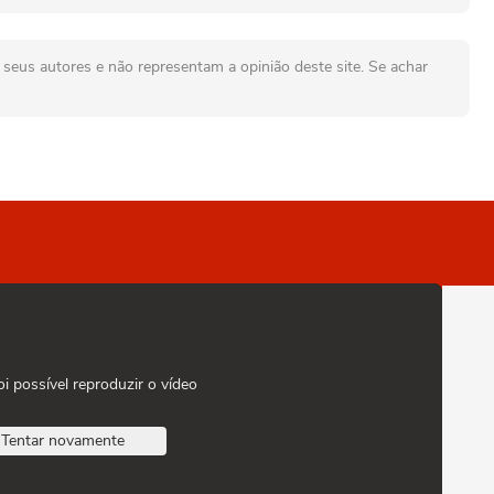
seus autores e não representam a opinião deste site. Se achar
oi possível reproduzir o vídeo
Tentar novamente