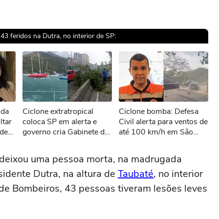
3 feridos na Dutra, no interior de SP:
sível reproduzir o vídeo
nda
Ciclone extratropical
Ciclone bomba: Defesa
ar novamente
ltar
coloca SP em alerta e
Civil alerta para ventos de
 de
governo cria Gabinete de
até 100 km/h em São
F:
Crise
Paulo
s deixou uma pessoa morta, na madrugada
sidente Dutra, na altura de
Taubaté
, no interior
de Bombeiros, 43 pessoas tiveram lesões leves