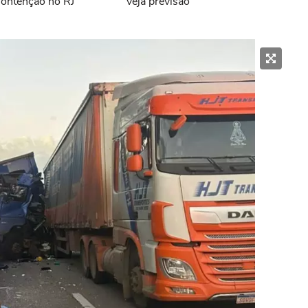
ontenção no RJ
veja previsão