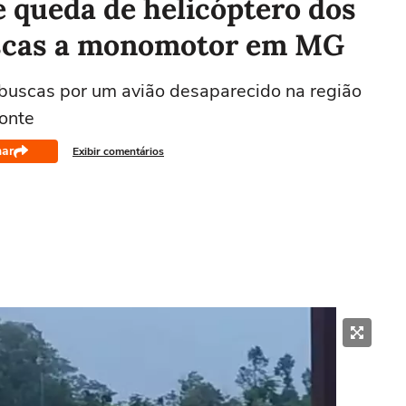
 queda de helicóptero dos
scas a monomotor em MG
 buscas por um avião desaparecido na região
zonte
har
Exibir comentários