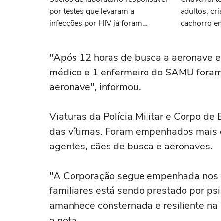
por testes que levaram a
adultos, cr
infecções por HIV já foram
cachorro e
processados por erro semelhante
"Após 12 horas de busca a aeronave e o
médico e 1 enfermeiro do SAMU foram 
aeronave", informou.
Viaturas da Polícia Militar e Corpo d
das vítimas. Foram empenhados mais 
agentes, cães de busca e aeronaves.
"A Corporação segue empenhada nos t
familiares está sendo prestado por p
amanhece consternada e resiliente na s
a nota.