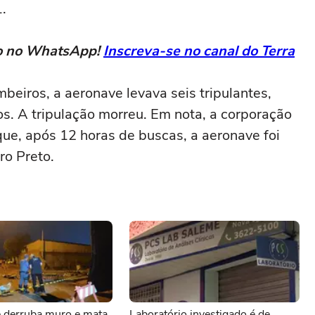
1.
eto no WhatsApp!
Inscreva-se no canal do Terra
eiros, a aeronave levava seis tripulantes,
s. A tripulação morreu. Em nota, a corporação
ue, após 12 horas de buscas, a aeronave foi
o Preto.
e derruba muro e mata
Laboratório investigado é de