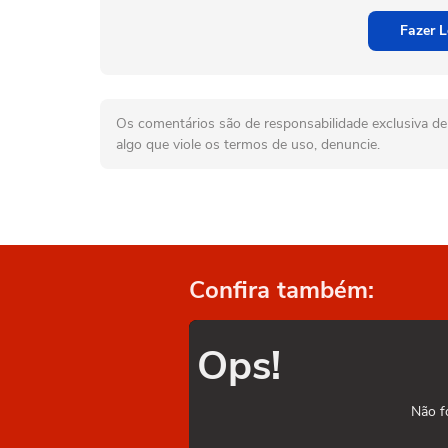
Fazer L
Os comentários são de responsabilidade exclusiva de 
algo que viole os termos de uso, denuncie.
Confira também:
Ops!
Não f