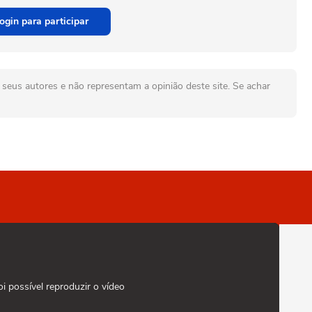
ogin para participar
seus autores e não representam a opinião deste site. Se achar
oi possível reproduzir o vídeo