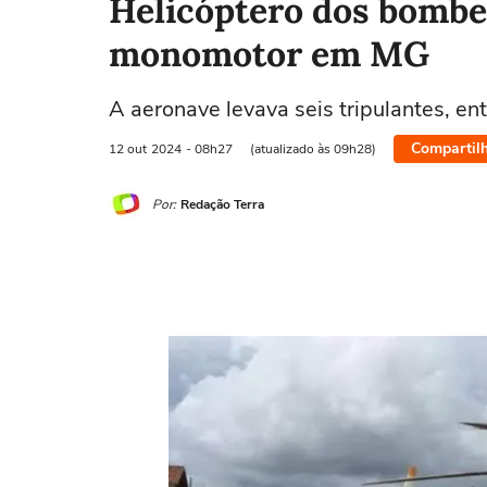
Helicóptero dos bombe
monomotor em MG
A aeronave levava seis tripulantes, e
Compartil
12 out
2024
- 08h27
(atualizado às 09h28)
Por:
Redação Terra