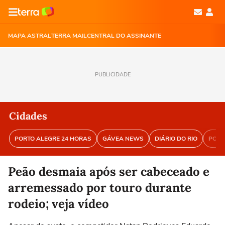
MAPA ASTRAL
TERRA MAIL
CENTRAL DO ASSINANTE
PUBLICIDADE
Cidades
PORTO ALEGRE 24 HORAS
GÁVEA NEWS
DIÁRIO DO RIO
PORT
Peão desmaia após ser cabeceado e
arremessado por touro durante
rodeio; veja vídeo