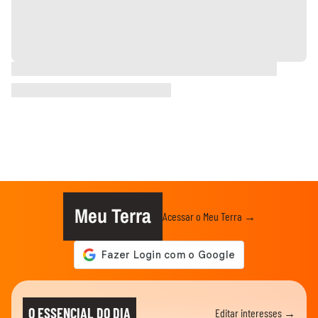
Meu Terra
Acessar o Meu Terra →
O ESSENCIAL DO DIA
Editar interesses →