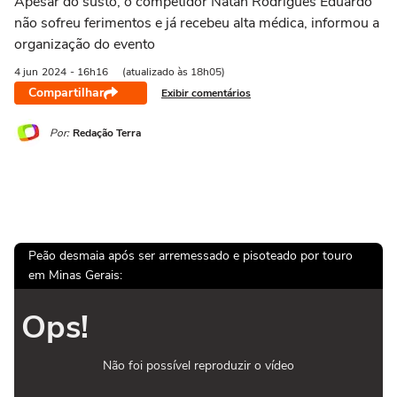
Apesar do susto, o competidor Natan Rodrigues Eduardo
não sofreu ferimentos e já recebeu alta médica, informou a
organização do evento
4 jun
2024
- 16h16
(atualizado às 18h05)
Compartilhar
Exibir comentários
Por:
Redação Terra
Peão desmaia após ser arremessado e pisoteado por touro
em Minas Gerais:
Ops!
Não foi possível reproduzir o vídeo