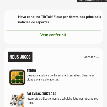
Novo canal no TikTok! Fique por dentro das principais
notícias de esportes.
Vem conferir
MEUS JOGOS
Acessar →
TERMO
Descubra a palavra do dia em até 6 tentativas. Observe as
dicas e avance até acertar.
PALAVRAS CRUZADAS
Interprete as dicas e monte o tabuleiro letra por letra, no seu
ritmo.