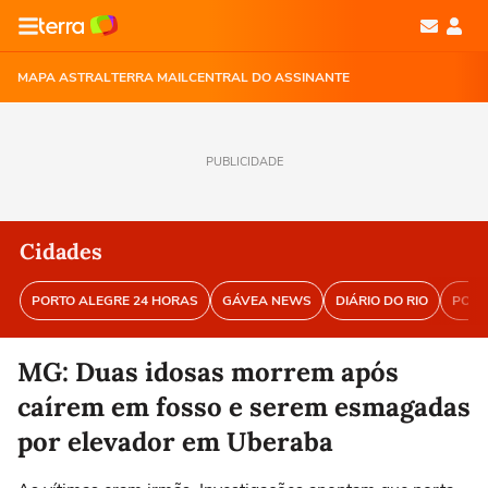
MAPA ASTRAL
TERRA MAIL
CENTRAL DO ASSINANTE
PUBLICIDADE
Cidades
PORTO ALEGRE 24 HORAS
GÁVEA NEWS
DIÁRIO DO RIO
PORT
MG: Duas idosas morrem após
caírem em fosso e serem esmagadas
por elevador em Uberaba