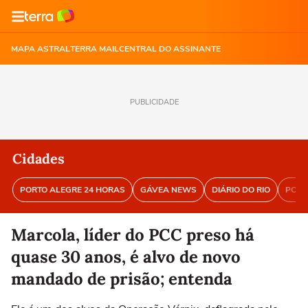
MAPA ASTRAL
TERRA MAIL
CENTRAL DO ASSINANTE
PUBLICIDADE
Cidades
PORTO ALEGRE 24 HORAS
GÁVEA NEWS
DIÁRIO DO RIO
PORT
Marcola, líder do PCC preso há
quase 30 anos, é alvo de novo
mandado de prisão; entenda