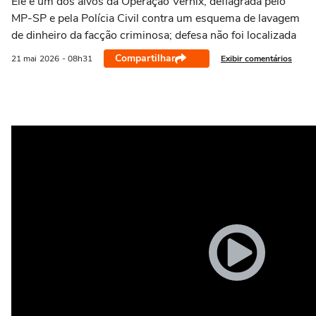
Ele é um dos alvos da Operação Vérnix, deflagrada pelo
MP-SP e pela Polícia Civil contra um esquema de lavagem
de dinheiro da facção criminosa; defesa não foi localizada
Compartilhar
Exibir comentários
21 mai
2026
- 08h31