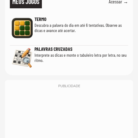
MEUS JOGOS
Acessar →
TERMO
Descubra a palavra do dia em até 6 tentativas. Observe as
dicas e avance até acertar.
PALAVRAS CRUZADAS
Interprete as dicas e monte o tabuleiro letra por letra, no seu
ritmo.
PUBLICIDADE