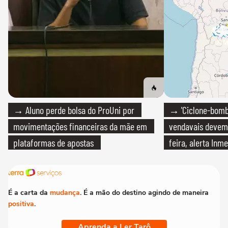
→ Aluno perde bolsa do ProUni por
→ 'Ciclone-bomb
movimentações financeiras da mãe em
vendavais devem a
plataformas de apostas
feira, alerta Inme
É a carta da
mudança
. É a mão do destino agindo de maneira
positiva
.
Aprenda a Ler Tarô