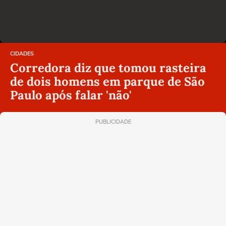
CIDADES
Corredora diz que tomou rasteira
de dois homens em parque de São
Paulo após falar 'não'
PUBLICIDADE