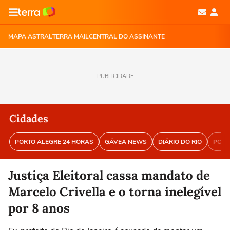
MAPA ASTRAL
TERRA MAIL
CENTRAL DO ASSINANTE
PUBLICIDADE
Cidades
PORTO ALEGRE 24 HORAS
GÁVEA NEWS
DIÁRIO DO RIO
PORT
Justiça Eleitoral cassa mandato de
Marcelo Crivella e o torna inelegível
por 8 anos