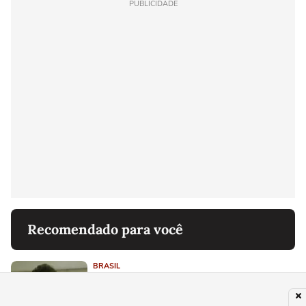
PUBLICIDADE
Recomendado para você
BRASIL
'Mãe ouviu o filho gritar de dor', diz
advogada da criança em caso que