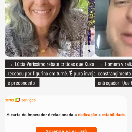
→ Lúcia Veríssimo rebate críticas que Xuxa
→ Homem viraliz
recebeu por figurino em turnê: 'É pura inveja
constrangimento
e preconceito'
entregador: 'Que 
A carta do Imperador é relacionada a
dedicação
e
estabilidade
.
Aprenda a Ler Tarô