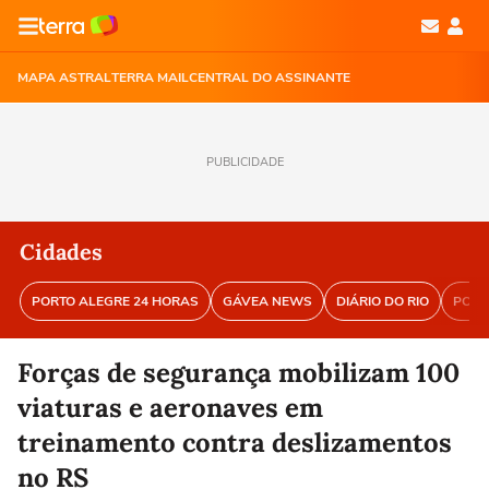
MAPA ASTRAL
TERRA MAIL
CENTRAL DO ASSINANTE
PUBLICIDADE
Cidades
PORTO ALEGRE 24 HORAS
GÁVEA NEWS
DIÁRIO DO RIO
PORT
Forças de segurança mobilizam 100
viaturas e aeronaves em
treinamento contra deslizamentos
no RS