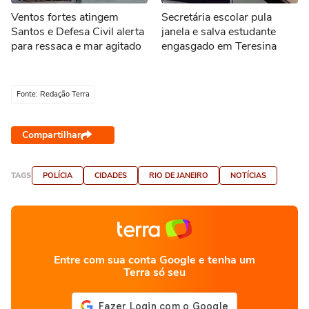
Ventos fortes atingem
Secretária escolar pula
Santos e Defesa Civil alerta
janela e salva estudante
para ressaca e mar agitado
engasgado em Teresina
Fonte: Redação Terra
Compartilhar
TAGS
POLÍCIA
CIDADES
RIO DE JANEIRO
NOTÍCIAS
Entre com sua conta Google e tenha um
Terra só seu