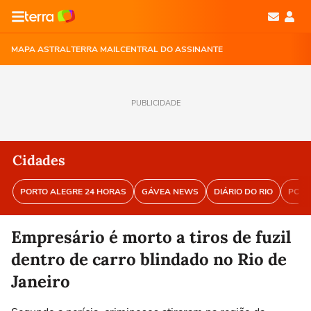
MAPA ASTRAL
TERRA MAIL
CENTRAL DO ASSINANTE
PUBLICIDADE
Cidades
PORTO ALEGRE 24 HORAS
GÁVEA NEWS
DIÁRIO DO RIO
PORT
Empresário é morto a tiros de fuzil
dentro de carro blindado no Rio de
Janeiro