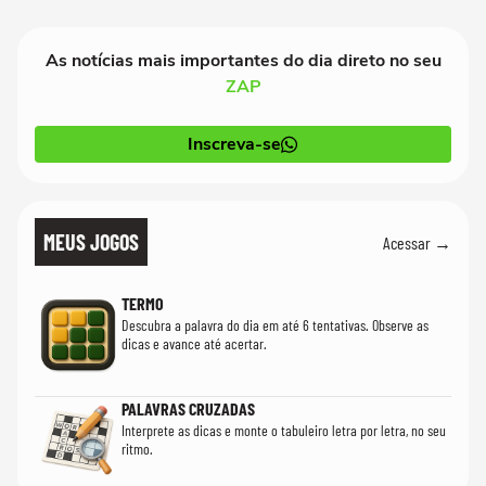
cientistas
As notícias mais importantes do dia direto no seu
ZAP
Inscreva-se
MEUS JOGOS
Acessar →
TERMO
Descubra a palavra do dia em até 6 tentativas. Observe as
dicas e avance até acertar.
PALAVRAS CRUZADAS
Interprete as dicas e monte o tabuleiro letra por letra, no seu
ritmo.