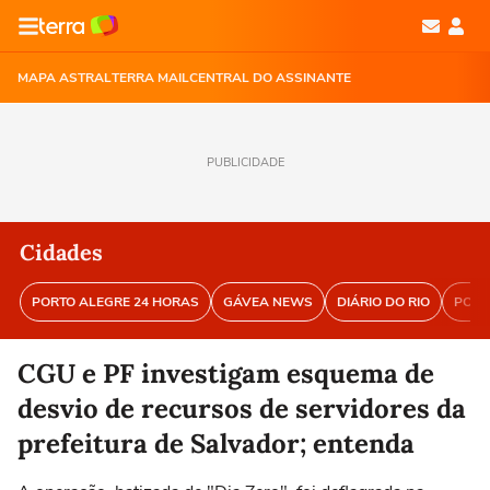
MAPA ASTRAL
TERRA MAIL
CENTRAL DO ASSINANTE
PUBLICIDADE
Cidades
PORTO ALEGRE 24 HORAS
GÁVEA NEWS
DIÁRIO DO RIO
PORT
CGU e PF investigam esquema de
desvio de recursos de servidores da
prefeitura de Salvador; entenda