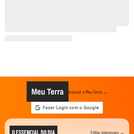
Meu Terra
Acessar o Meu Terra →
O ESSENCIAL DO DIA
Editar interesses →