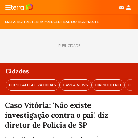
MAPA ASTRAL
TERRA MAIL
CENTRAL DO ASSINANTE
PUBLICIDADE
Cidades
PORTO ALEGRE 24 HORAS
GÁVEA NEWS
DIÁRIO DO RIO
PORT
Caso Vitória: 'Não existe
investigação contra o pai', diz
diretor de Polícia de SP