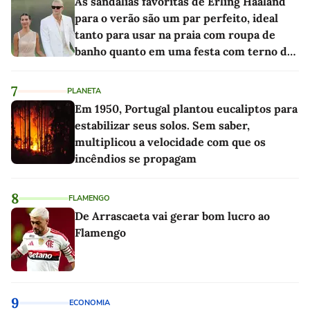
As sandálias favoritas de Erling Haaland
para o verão são um par perfeito, ideal
tanto para usar na praia com roupa de
banho quanto em uma festa com terno de
linho
7
PLANETA
Em 1950, Portugal plantou eucaliptos para
estabilizar seus solos. Sem saber,
multiplicou a velocidade com que os
incêndios se propagam
8
FLAMENGO
De Arrascaeta vai gerar bom lucro ao
Flamengo
9
ECONOMIA