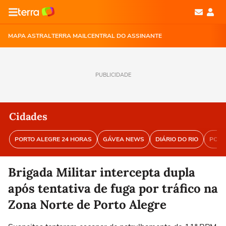
MAPA ASTRAL
TERRA MAIL
CENTRAL DO ASSINANTE
PUBLICIDADE
Cidades
PORTO ALEGRE 24 HORAS
GÁVEA NEWS
DIÁRIO DO RIO
PORT
Brigada Militar intercepta dupla
após tentativa de fuga por tráfico na
Zona Norte de Porto Alegre