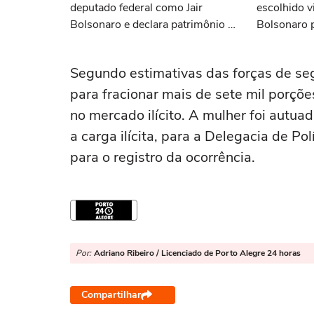
deputado federal como Jair
escolhido v
Bolsonaro e declara patrimônio de
Bolsonaro p
R$ 187 mil
Segundo estimativas das forças de seg
para fracionar mais de sete mil porçõe
no mercado ilícito. A mulher foi autu
a carga ilícita, para a Delegacia de P
para o registro da ocorrência.
Por:
Adriano Ribeiro / Licenciado de Porto Alegre 24 horas
Compartilhar