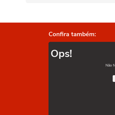
Confira também:
Ops!
Não f