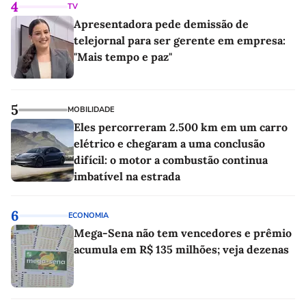
4
TV
Apresentadora pede demissão de
telejornal para ser gerente em empresa:
"Mais tempo e paz"
5
MOBILIDADE
Eles percorreram 2.500 km em um carro
elétrico e chegaram a uma conclusão
difícil: o motor a combustão continua
imbatível na estrada
6
ECONOMIA
Mega-Sena não tem vencedores e prêmio
acumula em R$ 135 milhões; veja dezenas