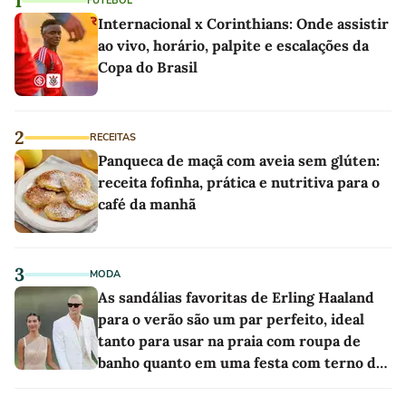
1
FUTEBOL
Internacional x Corinthians: Onde assistir
ao vivo, horário, palpite e escalações da
Copa do Brasil
2
RECEITAS
Panqueca de maçã com aveia sem glúten:
receita fofinha, prática e nutritiva para o
café da manhã
3
MODA
As sandálias favoritas de Erling Haaland
para o verão são um par perfeito, ideal
tanto para usar na praia com roupa de
banho quanto em uma festa com terno de
linho