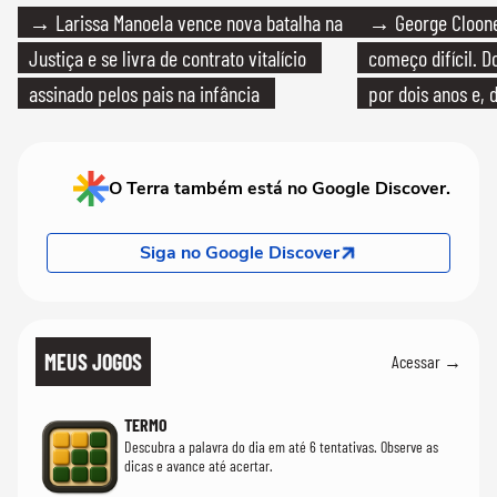
→ Larissa Manoela vence nova batalha na
→ George Clooney
Justiça e se livra de contrato vitalício
começo difícil. 
assinado pelos pais na infância
por dois anos e, 
bicicleta aos test
O Terra também está no Google Discover.
Siga no Google Discover
MEUS JOGOS
Acessar →
TERMO
Descubra a palavra do dia em até 6 tentativas. Observe as
dicas e avance até acertar.