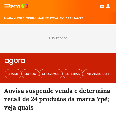
MAPA ASTRAL
TERRA MAIL
CENTRAL DO ASSINANTE
PUBLICIDADE
BRASIL
MUNDO
CHECAMOS
LOTERIAS
PREVISÃO DO TEM
Anvisa suspende venda e determina
recall de 24 produtos da marca Ypê;
veja quais