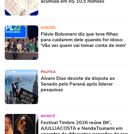
acumula em R$ 10,5 milhões
ELEIÇÕES
Flávio Bolsonaro diz que teve filhas
para cuidarem dele quando for idoso:
'Vão ver quem vai tomar conta de mim'
POLÍTICA
Álvaro Dias desiste da disputa ao
Senado pelo Paraná após liderar
pesquisas
ENTRETÊ
Festival Timbre 2026 reúne BK’,
AJULLIACOSTA e NandaTsunami em
encontro de diferentes gerações do rap