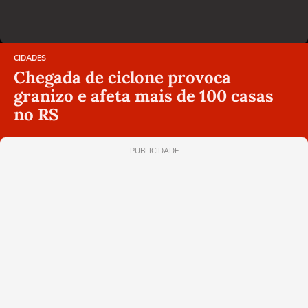
CIDADES
Chegada de ciclone provoca
granizo e afeta mais de 100 casas
no RS
PUBLICIDADE