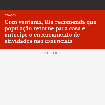
CIDADES
Com ventania, Rio recomenda que
população retorne para casa e
antecipe o encerramento de
atividades não essenciais
PUBLICIDADE