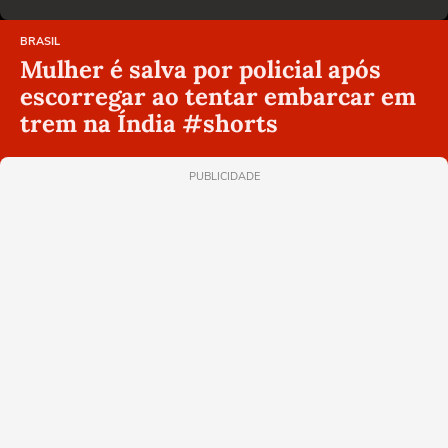
BRASIL
Mulher é salva por policial após
escorregar ao tentar embarcar em
trem na Índia #shorts
PUBLICIDADE