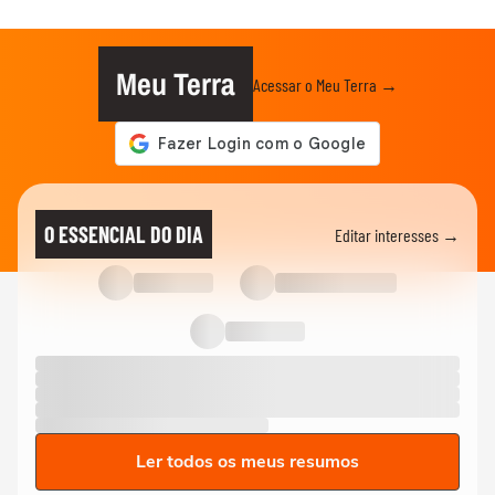
Meu Terra
Acessar o Meu Terra →
O ESSENCIAL DO DIA
Editar interesses →
Ler todos os meus resumos