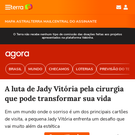
MAPA ASTRAL
TERRA MAIL
CENTRAL DO ASSINANTE
O Terra não recebe nenhum tipo de comissão das doações feitas aos projetos
apresentados na plataforma Vakinha.
BRASIL
MUNDO
CHECAMOS
LOTERIAS
PREVISÃO DO TEM
A luta de Jady Vitória pela cirurgia
que pode transformar sua vida
Em um mundo onde o sorriso é um dos principais cartões
de visita, a pequena Jady Vitória enfrenta um desafio que
vai muito além da estética