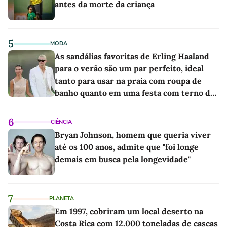
antes da morte da criança
5
MODA
As sandálias favoritas de Erling Haaland
para o verão são um par perfeito, ideal
tanto para usar na praia com roupa de
banho quanto em uma festa com terno de
linho
6
CIÊNCIA
Bryan Johnson, homem que queria viver
até os 100 anos, admite que "foi longe
demais em busca pela longevidade"
7
PLANETA
Em 1997, cobriram um local deserto na
Costa Rica com 12.000 toneladas de cascas