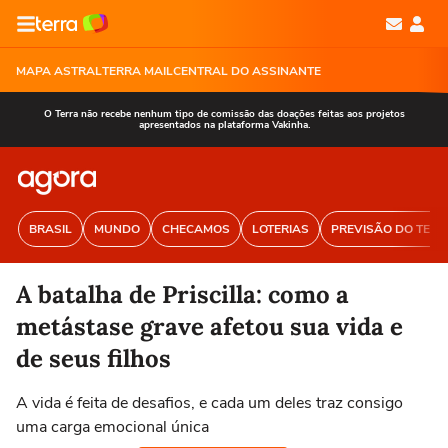
MAPA ASTRAL
TERRA MAIL
CENTRAL DO ASSINANTE
O Terra não recebe nenhum tipo de comissão das doações feitas aos projetos
apresentados na plataforma Vakinha.
BRASIL
MUNDO
CHECAMOS
LOTERIAS
PREVISÃO DO TEM
A batalha de Priscilla: como a
metástase grave afetou sua vida e
de seus filhos
A vida é feita de desafios, e cada um deles traz consigo
uma carga emocional única