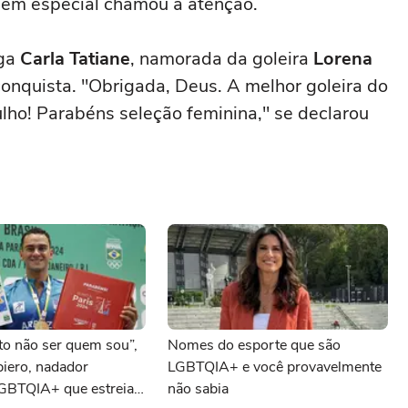
em especial chamou a atenção.
oga
Carla Tatiane
, namorada da goleira
Lorena
conquista. "Obrigada, Deus. A melhor goleira do
ho! Parabéns seleção feminina," se declarou
sto não ser quem sou”,
Nomes do esporte que são
biero, nadador
LGBTQIA+ e você provavelmente
LGBTQIA+ que estreia
não sabia