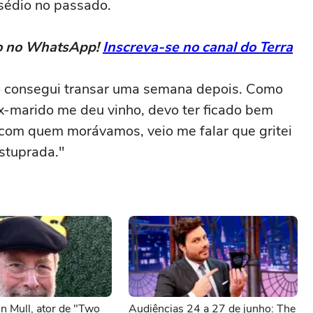
sédio no passado.
eto no WhatsApp!
Inscreva-se no canal do Terra
só consegui transar uma semana depois. Como
ex-marido me deu vinho, devo ter ficado bem
 com quem morávamos, veio me falar que gritei
estuprada."
n Mull, ator de "Two
Audiências 24 a 27 de junho: The