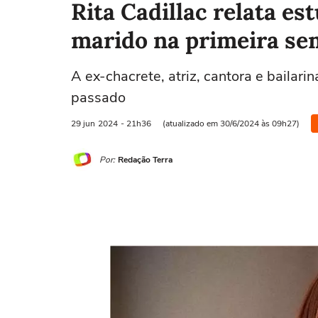
Rita Cadillac relata e
marido na primeira s
A ex-chacrete, atriz, cantora e bailar
passado
29 jun
2024
- 21h36
(atualizado em 30/6/2024 às 09h27)
Por:
Redação Terra