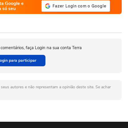
ta Google e
a só seu
 comentários, faça Login na sua conta Terra
ogin para participar
seus autores e não representam a opinião deste site. Se achar