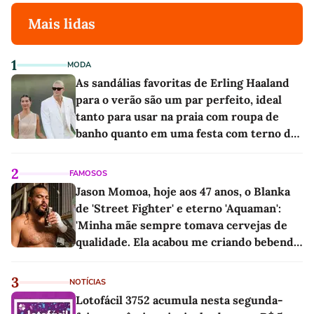
Mais lidas
1
MODA
As sandálias favoritas de Erling Haaland
para o verão são um par perfeito, ideal
tanto para usar na praia com roupa de
banho quanto em uma festa com terno de
linho
2
FAMOSOS
Jason Momoa, hoje aos 47 anos, o Blanka
de 'Street Fighter' e eterno 'Aquaman':
'Minha mãe sempre tomava cervejas de
qualidade. Ela acabou me criando bebendo
as melhores'
3
NOTÍCIAS
Lotofácil 3752 acumula nesta segunda-