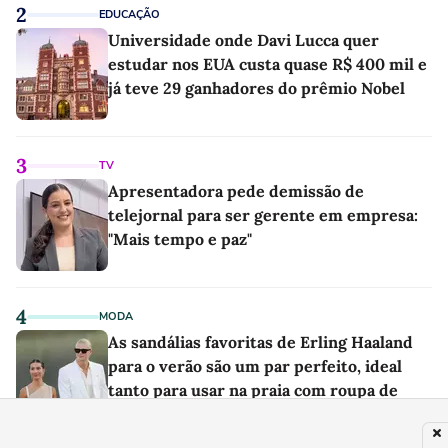
2
EDUCAÇÃO
Universidade onde Davi Lucca quer
estudar nos EUA custa quase R$ 400 mil e
já teve 29 ganhadores do prêmio Nobel
3
TV
Apresentadora pede demissão de
telejornal para ser gerente em empresa:
"Mais tempo e paz"
4
MODA
As sandálias favoritas de Erling Haaland
para o verão são um par perfeito, ideal
tanto para usar na praia com roupa de
banho quanto em uma festa com terno de
linho