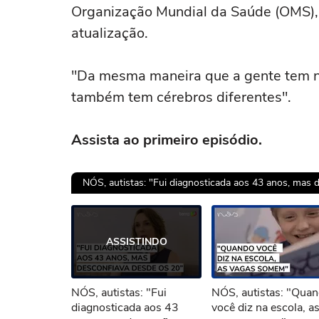
Organização Mundial da Saúde (OMS), 
atualização.
"Da mesma maneira que a gente tem nar
também tem cérebros diferentes".
Assista ao primeiro episódio.
NÓS, autistas: "Fui diagnosticada aos 43 anos, mas 
Ops!
ASSISTINDO
Não foi pos
NÓS, autistas: "Fui
NÓS, autistas: "Qua
Tent
diagnosticada aos 43
você diz na escola, a