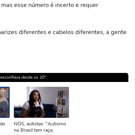
mas esse número é incerto e requer
izes diferentes e cabelos diferentes, a gente
desconfiava desde os 20":
sível reproduzir o vídeo
ndo
NÓS, autistas: "Autismo
ar novamente
s
no Brasil tem raça,