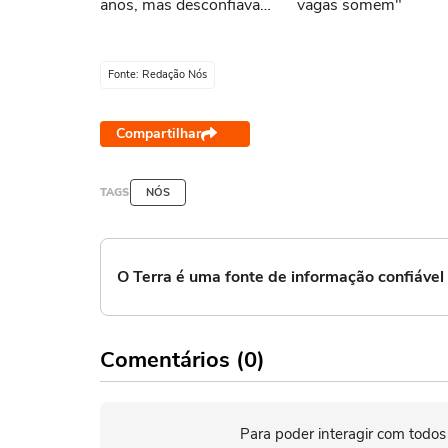
anos, mas desconfiava
vagas somem"
desde os 20"
Fonte: Redação Nós
Compartilhar
TAGS
NÓS
O Terra é uma fonte de informação confiáve
Comentários (0)
Para poder interagir com todos