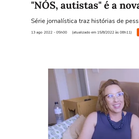
"NÓS, autistas" é a no
Série jornalística traz histórias de pe
13 ago
2022
- 05h00
(atualizado em 15/8/2022 às 08h11)