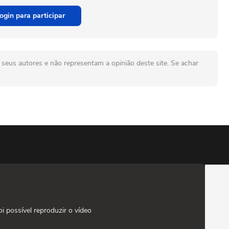
ogin para participar
seus autores e não representam a opinião deste site. Se achar
oi possível reproduzir o vídeo