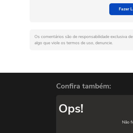
Fazer L
Os comentários são de responsabilidade exclusiva de 
algo que viole os termos de uso, denuncie.
Confira também:
Ops!
Não f