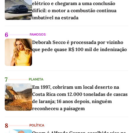
elétrico e chegaram a uma conclusão
difícil: o motor a combustão continua
imbatível na estrada
6
FAMOSOS
Deborah Secco é processada por vizinho
que pede quase R$ 100 mil de indenização
7
PLANETA
Em 1997, cobriram um local deserto na
Costa Rica com 12.000 toneladas de cascas
de laranja; 16 anos depois, ninguém
reconheceu a paisagem
8
POLÍTICA
Quem é Alfredo Gaspar, escolhido vice na