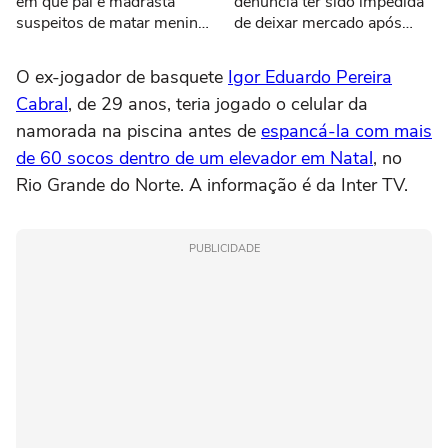
em que pai e madrasta
denuncia ter sido impedida
suspeitos de matar menino
de deixar mercado após
de 3 anos são presos no
falha em pagamento via Pix
Tocantins
O ex-jogador de basquete
Igor Eduardo Pereira
Cabral
, de 29 anos, teria jogado o celular da
namorada na piscina antes de
espancá-la com mais
de 60 socos dentro de um elevador em Natal
, no
Rio Grande do Norte. A informação é da Inter TV.
PUBLICIDADE