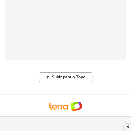
Subir para o Topo
© COPYRIGHT 2026, TERRA NETWORKS BRASIL LTDA |
POLÍTICA DE
PRIVACIDADE